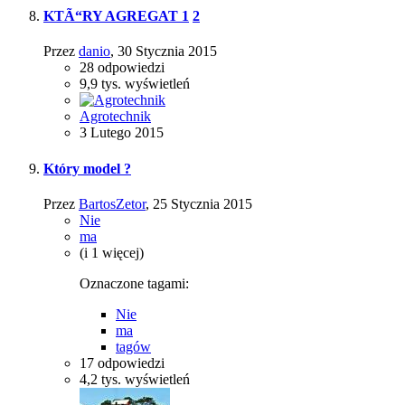
KTÃ“RY AGREGAT
1
2
Przez
danio
,
30 Stycznia 2015
28
odpowiedzi
9,9 tys.
wyświetleń
Agrotechnik
3 Lutego 2015
Który model ?
Przez
BartosZetor
,
25 Stycznia 2015
Nie
ma
(i 1 więcej)
Oznaczone tagami:
Nie
ma
tagów
17
odpowiedzi
4,2 tys.
wyświetleń