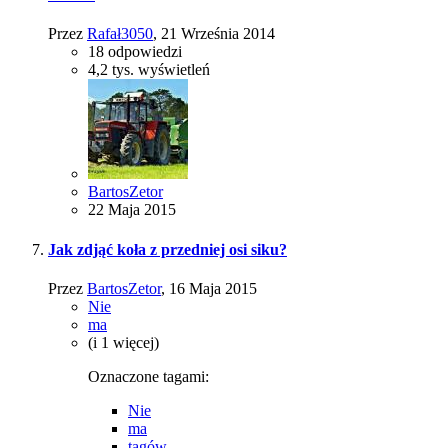
Przez
Rafał3050
,
21 Września 2014
18
odpowiedzi
4,2 tys.
wyświetleń
BartosZetor
22 Maja 2015
Jak zdjąć koła z przedniej osi siku?
Przez
BartosZetor
,
16 Maja 2015
Nie
ma
(i 1 więcej)
Oznaczone tagami:
Nie
ma
tagów