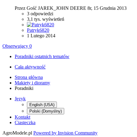
Przez Gość JAREK_JOHN DEERE 8r,
15 Grudnia 2013
3
odpowiedzi
3,1 tys.
wyświetleń
Patryk6820
1 Lutego 2014
Obserwujący
0
Poradniki ostatnich tematów
Cała aktywność
Strona główna
Makiety i dioramy
Poradniki
Język
English (USA)
Polski (Domyślny)
Kontakt
Ciasteczka
AgroModele.pl
Powered by Invision Community