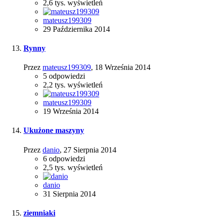
2,6 tys.
wyświetleń
mateusz199309
29 Października 2014
Rynny
Przez
mateusz199309
,
18 Września 2014
5
odpowiedzi
2,2 tys.
wyświetleń
mateusz199309
19 Września 2014
Ukużone maszyny
Przez
danio
,
27 Sierpnia 2014
6
odpowiedzi
2,5 tys.
wyświetleń
danio
31 Sierpnia 2014
ziemniaki