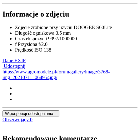
Informacje o zdjęciu
Zdjęcie zrobione przy użyciu
DOOGEE S60Lite
Długość ogniskowa
3.5 mm
Czas ekspozycji
9997/1000000
f
Przysłona
f/2.0
Prędkość ISO
138
Dane EXIF
Udostępnij
https://www.agromodele.pl/forum/gallery/image/3768-
img_20210711_064954jpg/
Więcej opcji udostępniania...
Obserwujący
0
Rekomendowane komentarze