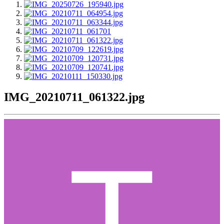
IMG_20210711_061322.jpg