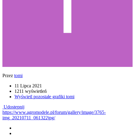
Przez
tomi
11 Lipca 2021
1211 wyświetleń
Wyświetl pozostałe grafiki tomi
Udostępnij
https://www.agromodele.pl/forum/gallery/image/3765-
img_20210711_061322jpg/