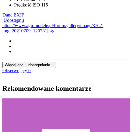
Prędkość ISO
115
Dane EXIF
Udostępnij
https://www.agromodele.pl/forum/gallery/image/3762-
img_20210709_120731jpg/
Więcej opcji udostępniania...
Obserwujący
0
Rekomendowane komentarze