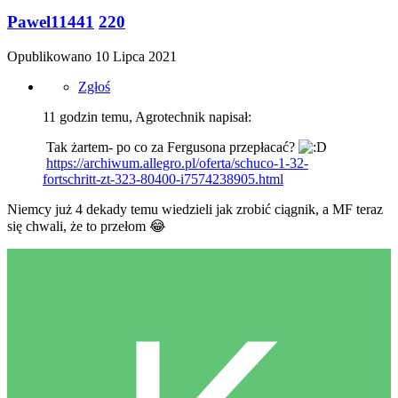
Pawel11441
220
Opublikowano
10 Lipca 2021
Zgłoś
11 godzin temu, Agrotechnik napisał:
Tak żartem- po co za Fergusona przepłacać?
https://archiwum.allegro.pl/oferta/schuco-1-32-
fortschritt-zt-323-80400-i7574238905.html
Niemcy już 4 dekady temu wiedzieli jak zrobić ciągnik, a MF teraz
się chwali, że to przełom
😂