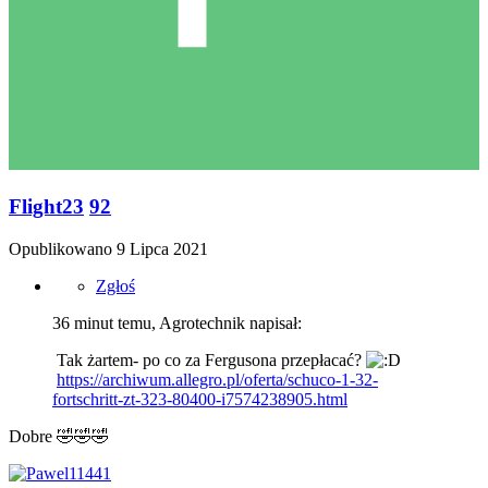
Flight23
92
Opublikowano
9 Lipca 2021
Zgłoś
36 minut temu, Agrotechnik napisał:
Tak żartem- po co za Fergusona przepłacać?
https://archiwum.allegro.pl/oferta/schuco-1-32-
fortschritt-zt-323-80400-i7574238905.html
Dobre
🤣
🤣
🤣