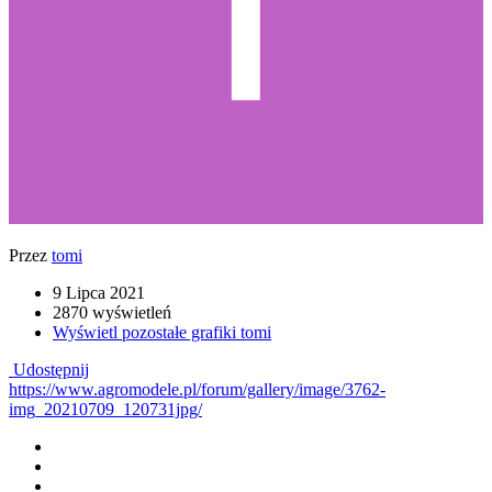
Przez
tomi
9 Lipca 2021
2870 wyświetleń
Wyświetl pozostałe grafiki tomi
Udostępnij
https://www.agromodele.pl/forum/gallery/image/3762-
img_20210709_120731jpg/