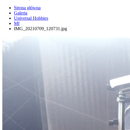
Strona główna
Galeria
Universal Hobbies
Mf
IMG_20210709_120731.jpg