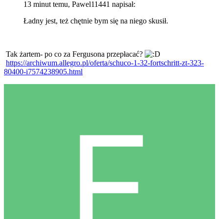
13 minut temu, Pawel11441 napisał:
Ładny jest, też chętnie bym się na niego skusił.
Tak żartem- po co za Fergusona przepłacać?
https://archiwum.allegro.pl/oferta/schuco-1-32-fortschritt-zt-323-
80400-i7574238905.html