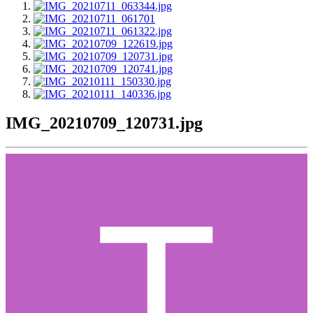
IMG_20210709_120731.jpg