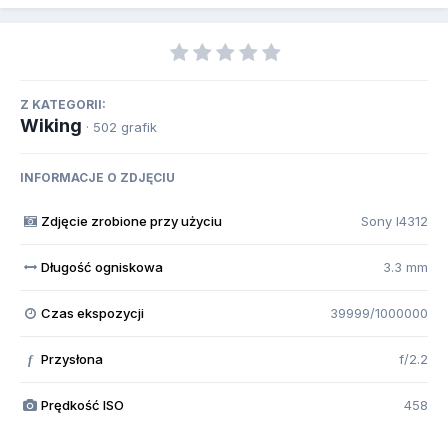
Z KATEGORII:
Wiking
· 502 grafik
INFORMACJE O ZDJĘCIU
Zdjęcie zrobione przy użyciu
Sony I4312
Długość ogniskowa
3.3 mm
Czas ekspozycji
39999/1000000
Przysłona
f/2.2
f
Prędkość ISO
458