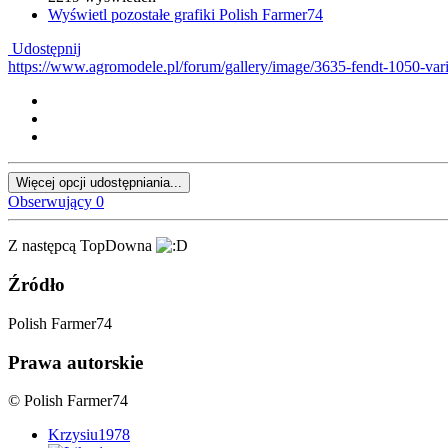
Wyświetl pozostałe grafiki Polish Farmer74
Udostępnij
https://www.agromodele.pl/forum/gallery/image/3635-fendt-1050-v
Więcej opcji udostępniania...
Obserwujący
0
Z następcą TopDowna
Źródło
Polish Farmer74
Prawa autorskie
© Polish Farmer74
Krzysiu1978