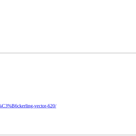
k%C3%B6ckerling-vector-620/