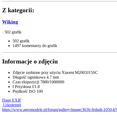
Z kategorii:
Wiking
· 502 grafik
502 grafik
1497 komentarzy do grafik
Informacje o zdjęciu
Zdjęcie zrobione przy użyciu
Xiaomi M2003J15SC
Długość ogniskowa
4.7 mm
Czas ekspozycji
7880/1000000
f
Przysłona
f/1.8
Prędkość ISO
100
Dane EXIF
Udostępnij
https://www.agromodele.pl/forum/gallery/image/3636-fedndt-1050-