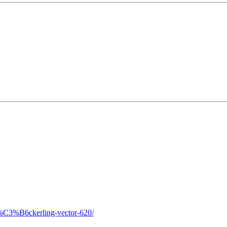
k%C3%B6ckerling-vector-620/