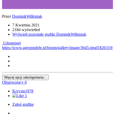
Przez
DominikWilkiniak
7 Kwietnia 2021
2184 wyświetleń
Wyświetl pozostałe grafiki DominikWilkiniak
Udostępnij
https://www.agromodele.pl/forum/gallery/image/3645-imgf1826319/
Więcej opcji udostępniania...
Obserwujący
0
Krzysiu1978
1
Zgłoś grafikę