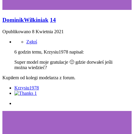
DominikWilkiniak
14
Opublikowano
8 Kwietnia 2021
Zgłoś
6 godzin temu, Krzysiu1978 napisał:
Super model moje gratulacje
🙂
gdzie dorwałeś jeśli
można wiedzieć?
Kupiłem od kolegi modelarza z forum.
Krzysiu1978
1