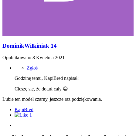
DominikWilkiniak
14
Opublikowano
8 Kwietnia 2021
Zgłoś
Godzinę temu, KapiBred napisał:
Cieszę się, że dotarł cały
😁
Lubie ten model czarny, jeszcze raz podziękowania.
KapiBred
1