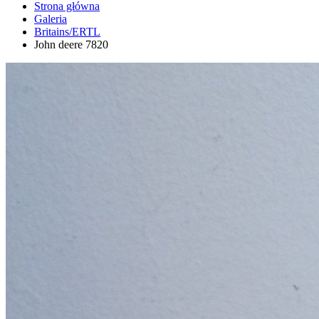
Strona główna
Galeria
Britains/ERTL
John deere 7820