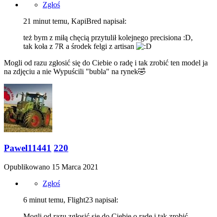
Zgłoś
21 minut temu, KapiBred napisał:
też bym z miłą chęcią przytulił kolejnego precisiona
:D,
tak koła z 7R a środek felgi z artisan
Mogli od razu zgłosić się do Ciebie o radę i tak zrobić ten model ja
na zdjęciu a nie Wypuścili "bubla" na rynek
🤣
Pawel11441
220
Opublikowano
15 Marca 2021
Zgłoś
6 minut temu, Flight23 napisał:
Mogli od razu zgłosić się do Ciebie o radę i tak zrobić