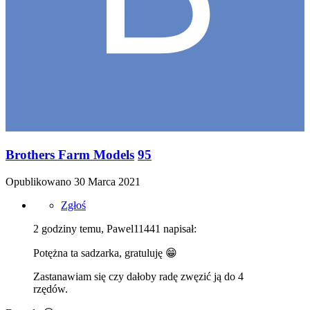
Brothers Farm Models
95
Opublikowano
30 Marca 2021
Zgłoś
2 godziny temu, Pawel11441 napisał:
Potężna ta sadzarka, gratuluję
😁
Zastanawiam się czy dałoby radę zwęzić ją do 4
rzędów.