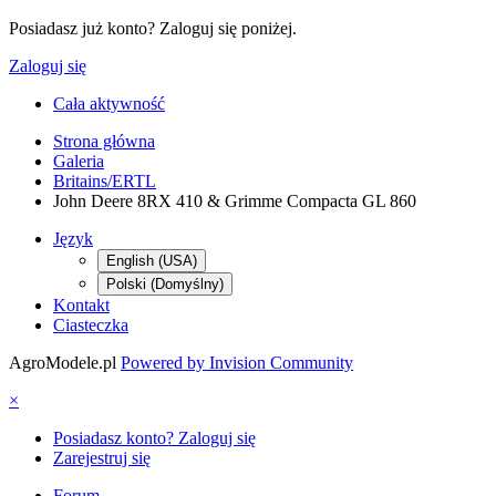
Posiadasz już konto? Zaloguj się poniżej.
Zaloguj się
Cała aktywność
Strona główna
Galeria
Britains/ERTL
John Deere 8RX 410 & Grimme Compacta GL 860
Język
English (USA)
Polski (Domyślny)
Kontakt
Ciasteczka
AgroModele.pl
Powered by Invision Community
×
Posiadasz konto? Zaloguj się
Zarejestruj się
Forum