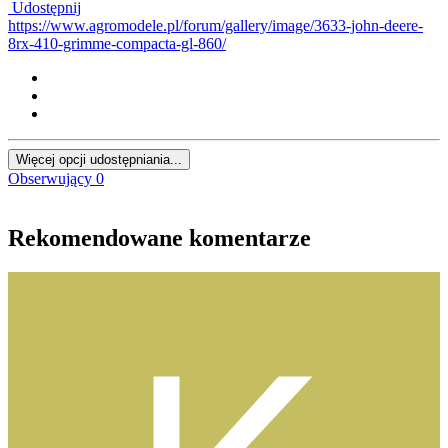
Udostępnij
https://www.agromodele.pl/forum/gallery/image/3633-john-deere-
8rx-410-grimme-compacta-gl-860/
Więcej opcji udostępniania...
Obserwujący
0
Rekomendowane komentarze