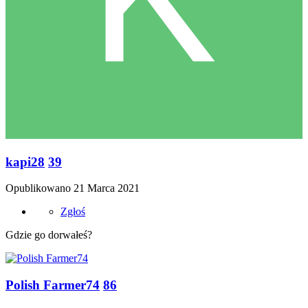
kapi28
39
Opublikowano
21 Marca 2021
Zgłoś
Gdzie go dorwałeś?
Polish Farmer74
86