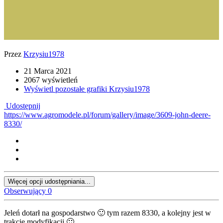
Przez
Krzysiu1978
21 Marca 2021
2067 wyświetleń
Wyświetl pozostałe grafiki Krzysiu1978
Udostępnij
https://www.agromodele.pl/forum/gallery/image/3609-john-deere-
8330/
Więcej opcji udostępniania...
Obserwujący
0
Jeleń dotarł na gospodarstwo
🙂
tym razem 8330, a kolejny jest w
trakcie modyfikacji
🙂