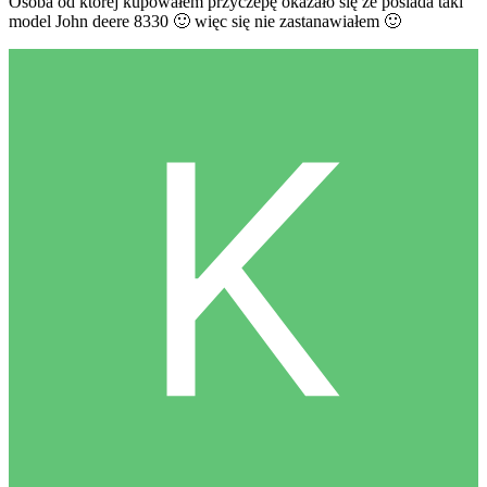
Osoba od której kupowałem przyczepę okazało się że posiada taki
model John deere 8330
🙂
więc się nie zastanawiałem
🙂