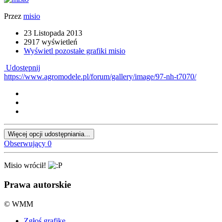
Przez
misio
23 Listopada 2013
2917 wyświetleń
Wyświetl pozostałe grafiki misio
Udostępnij
https://www.agromodele.pl/forum/gallery/image/97-nh-t7070/
Więcej opcji udostępniania...
Obserwujący
0
Misio wrócił!
Prawa autorskie
© WMM
Zgłoś grafikę