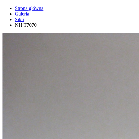
Strona główna
Galeria
Siku
NH T7070