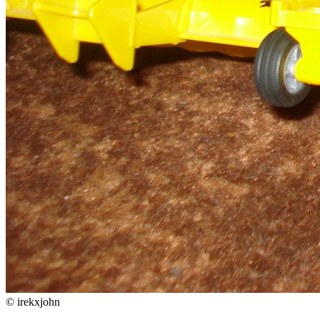
© irekxjohn