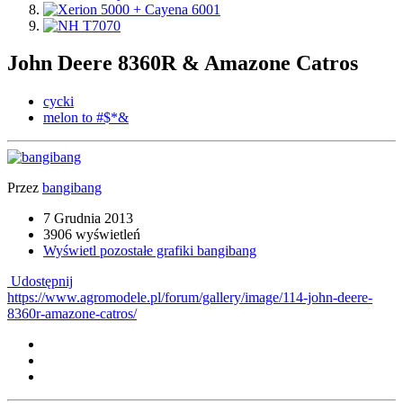
John Deere 8360R & Amazone Catros
cycki
melon to #$*&
Przez
bangibang
7 Grudnia 2013
3906 wyświetleń
Wyświetl pozostałe grafiki bangibang
Udostępnij
https://www.agromodele.pl/forum/gallery/image/114-john-deere-
8360r-amazone-catros/