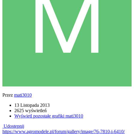
Przez
mati3010
13 Listopada 2013
2625 wyświetleń
Wyświetl pozostałe grafiki mati3010
Udostępnij
https://www.agromodele.pl/forum/gallery/image/76-7810-i-6410/