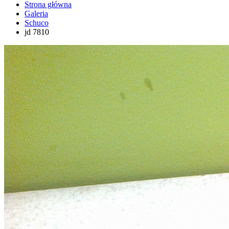
Strona główna
Galeria
Schuco
jd 7810