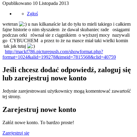
Opublikowano
10 Listopada 2013
Zgłoś
weteran
u nas kilkanaście lat do tyłu to mieli takiego i całkiem
fajne historie o nim słyszałem że dawał skubaniec rade osiągami
podczas orki równał sie z ciągnikiem o wyższej mocy nazywali
go CYBUCHEM a przez to że na masce miał taki wielki komin
tak jak tutaj
http://mackf786.picturepush.com/showformat.php?
format=1024&alid=199278&imgid=7815568&clid=40759
Jeśli chcesz dodać odpowiedź, zaloguj się
lub zarejestruj nowe konto
Jedynie zarejestrowani użytkownicy mogą komentować zawartość
tej strony.
Zarejestruj nowe konto
Załóż nowe konto. To bardzo proste!
Zarejestruj się