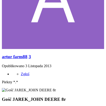
artur farm88
3
Opublikowano
3 Listopada 2013
Zgłoś
Piekny *.*
Gość JAREK_JOHN DEERE 8r