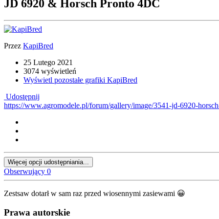
JD 6920 & Horsch Pronto 4DC
Przez
KapiBred
25 Lutego 2021
3074 wyświetleń
Wyświetl pozostałe grafiki KapiBred
Udostępnij
https://www.agromodele.pl/forum/gallery/image/3541-jd-6920-horsch
Więcej opcji udostępniania...
Obserwujący
0
Zestsaw dotarł w sam raz przed wiosennymi zasiewami
😀
Prawa autorskie