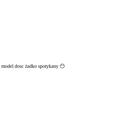
bo model dosc żadko spotykany
😶