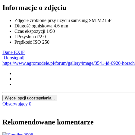
Informacje o zdjęciu
Zdjęcie zrobione przy użyciu
samsung SM-M215F
Długość ogniskowa
4.6 mm
Czas ekspozycji
1/50
f
Przysłona
f/2.0
Prędkość ISO
250
Dane EXIF
Udostępnij
https://www.agromodele.pl/forum/gallery/image/3541-jd-6920-horsch
Więcej opcji udostępniania...
Obserwujący
0
Rekomendowane komentarze