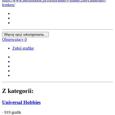
https://www.agromodele.pl/forum/gallery/image/288-challenger-
lemken/
Więcej opcji udostępniania...
Obserwujący
0
Zgłoś grafikę
Z kategorii:
Universal Hobbies
· 919 grafik