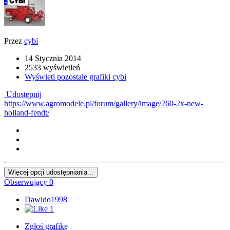
Przez
cybi
14 Stycznia 2014
2533 wyświetleń
Wyświetl pozostałe grafiki cybi
Udostępnij
https://www.agromodele.pl/forum/gallery/image/260-2x-new-
holland-fendt/
Więcej opcji udostępniania...
Obserwujący
0
Dawido1998
1
Zgłoś grafikę