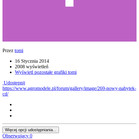
Przez
tomi
16 Stycznia 2014
2008 wyświetleń
Wyświetl pozostałe grafiki tomi
Udostępnij
https://www.agromodele.pl/forum/gallery/image/269-nowy-nabytek-
cd/
Więcej opcji udostępniania...
Obserwujący
0