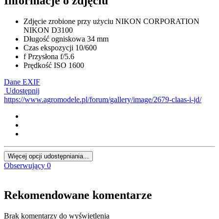
Informacje o zdjęciu
Zdjęcie zrobione przy użyciu
NIKON CORPORATION
NIKON D3100
Długość ogniskowa
34 mm
Czas ekspozycji
10/600
f
Przysłona
f/5.6
Prędkość ISO
1600
Dane EXIF
Udostępnij
https://www.agromodele.pl/forum/gallery/image/2679-claas-i-jd/
Więcej opcji udostępniania...
Obserwujący
0
Rekomendowane komentarze
Brak komentarzy do wyświetlenia