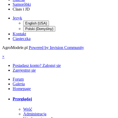
Samoróbki
Claas i JD
Język
English (USA)
Polski (Domyślny)
Kontakt
Ciasteczka
AgroModele.pl
Powered by Invision Community
×
Posiadasz konto? Zaloguj się
Zarejestruj się
Forum
Galeria
Homepage
Przeglądaj
Wróć
Administracja