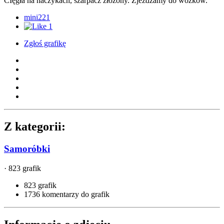
CIęgła na haczykach, szarpacz złożony. Zjeżdzamy do wózków.
mini221
1
Zgłoś grafikę
Z kategorii:
Samoróbki
· 823 grafik
823 grafik
1736 komentarzy do grafik