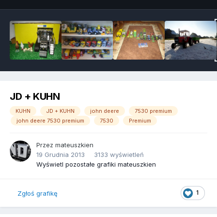
JD + KUHN
KUHN
JD + KUHN
john deere
7530 premium
john deere 7530 premium
7530
Premium
Przez
mateuszkien
19 Grudnia 2013
3133 wyświetleń
Wyświetl pozostałe grafiki mateuszkien
1
Zgłoś grafikę