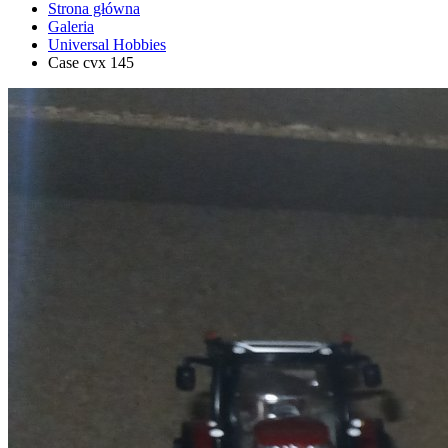
Strona główna
Galeria
Universal Hobbies
Case cvx 145