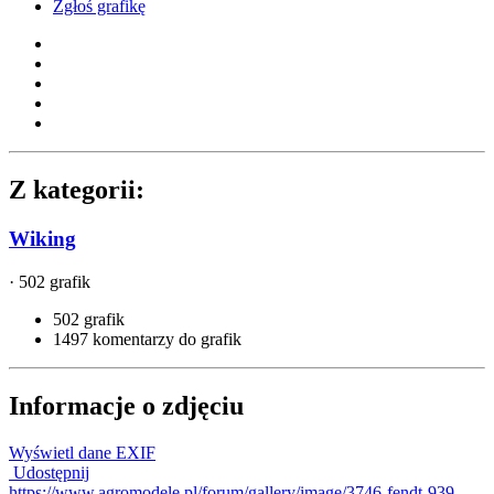
Zgłoś grafikę
Z kategorii:
Wiking
· 502 grafik
502 grafik
1497 komentarzy do grafik
Informacje o zdjęciu
Wyświetl dane EXIF
Udostępnij
https://www.agromodele.pl/forum/gallery/image/3746-fendt-939-