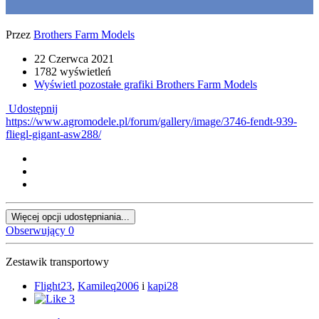
Przez
Brothers Farm Models
22 Czerwca 2021
1782 wyświetleń
Wyświetl pozostałe grafiki Brothers Farm Models
Udostępnij
https://www.agromodele.pl/forum/gallery/image/3746-fendt-939-
fliegl-gigant-asw288/
Więcej opcji udostępniania...
Obserwujący
0
Zestawik transportowy
Flight23
,
Kamileq2006
i
kapi28
3