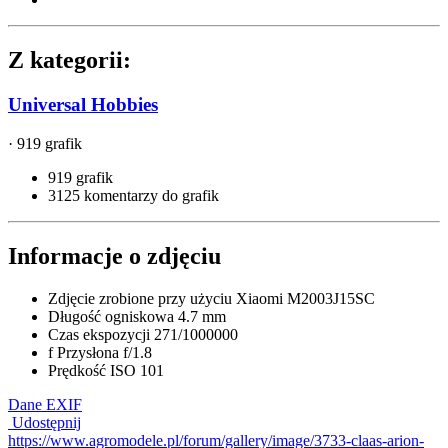
Z kategorii:
Universal Hobbies
· 919 grafik
919 grafik
3125 komentarzy do grafik
Informacje o zdjęciu
Zdjęcie zrobione przy użyciu
Xiaomi M2003J15SC
Długość ogniskowa
4.7 mm
Czas ekspozycji
271/1000000
f
Przysłona
f/1.8
Prędkość ISO
101
Dane EXIF
Udostępnij
https://www.agromodele.pl/forum/gallery/image/3733-claas-arion-