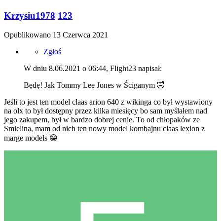
Krzysiu1978
123
Opublikowano
13 Czerwca 2021
Zgłoś
W dniu 8.06.2021 o 06:44, Flight23 napisał:
Będę! Jak Tommy Lee Jones w Ściganym
🤣
Jeśli to jest ten model claas arion 640 z wikinga co był wystawiony
na olx to był dostępny przez kilka miesięcy bo sam myślałem nad
jego zakupem, był w bardzo dobrej cenie. To od chłopaków ze
Smielina, mam od nich ten nowy model kombajnu claas lexion z
marge models
😁