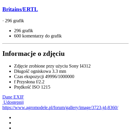
Britains/ERTL
· 296 grafik
296 grafik
600 komentarzy do grafik
Informacje o zdjęciu
Zdjęcie zrobione przy użyciu
Sony I4312
Długość ogniskowa
3.3 mm
Czas ekspozycji
49996/1000000
f
Przysłona
f/2.2
Prędkość ISO
1215
Dane EXIF
Udostępnij
https://www.agromodele.pl/forum/gallery/image/3723-jd-8360/