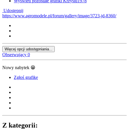
Wyświetl pozostałe grafiki Krzysiu1978
Udostępnij
https://www.agromodele.pl/forum/gallery/image/3723-jd-8360/
Więcej opcji udostępniania...
Obserwujący
0
Nowy nabytek
😁
Zgłoś grafikę
Z kategorii: