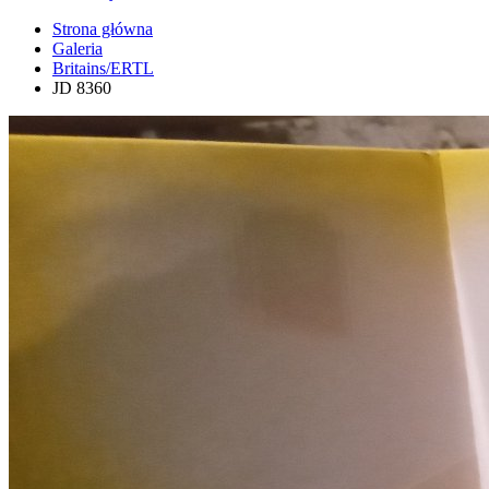
Strona główna
Galeria
Britains/ERTL
JD 8360