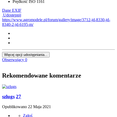
Prędkość ISO
1161
Dane EXIF
Udostępnij
https://www.agromodele.pl/forum/gallery/image/3712-jd-8330-jd-
8340-2-jd-6195-m/
Więcej opcji udostępniania...
Obserwujący
0
Rekomendowane komentarze
szlugs
27
Opublikowano
22 Maja 2021
Zgłoś