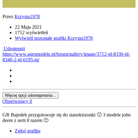
Przez
Krzysiu1978
22 Maja 2021
1712 wyświetleń
Wyświetl pozostałe grafiki Krzysiu1978
Udostępnij
https://www.agromodele.pl/forum/gallery/image/3712-jd-8330-jd-
8340-2-jd-6195-m/
Więcej opcji udostępniania...
Obserwujący
0
GR Bajodek przygotowuje się do sianokiszonki
🙂
3 modele john
deere z serii 8 razem
🙂
Zgłoś grafikę