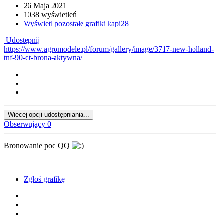
26 Maja 2021
1038 wyświetleń
Wyświetl pozostałe grafiki kapi28
Udostępnij
https://www.agromodele.pl/forum/gallery/image/3717-new-holland-
tnf-90-dt-brona-aktywna/
Więcej opcji udostępniania...
Obserwujący
0
Bronowanie pod QQ
Zgłoś grafikę