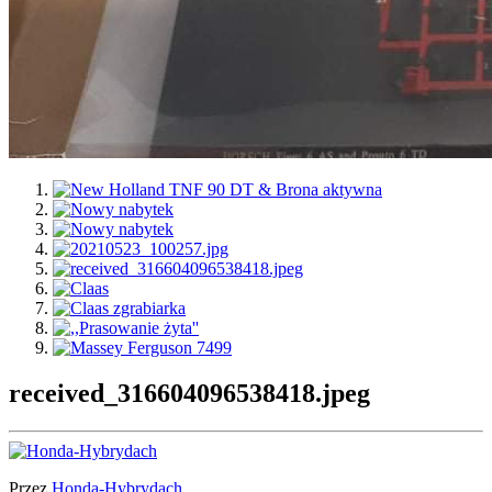
received_316604096538418.jpeg
Przez
Honda-Hybrydach