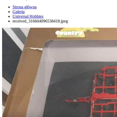
Strona główna
Galeria
Universal Hobbies
received_316604096538418.jpeg