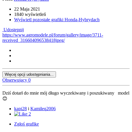
22 Maja 2021
1840 wyświetleń
Wyświetl pozostałe grafiki Honda-Hybrydach
Udostępnij
https://www.agromodele.pl/forum/gallery/image/3711-
received_316604096538418jpeg/
Więcej opcji udostępniania...
Obserwujący
0
Dziś dotarł do mnie mój długo wyczekiwany i poszukiwany model
😊
kapi28
i
Kamileq2006
2
Zgłoś grafikę