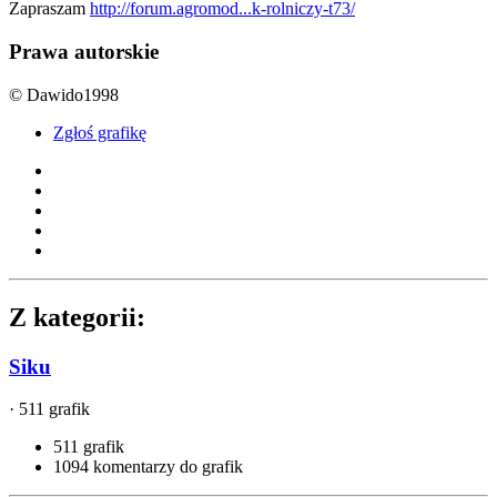
Zapraszam
http://forum.agromod...k-rolniczy-t73/
Prawa autorskie
© Dawido1998
Zgłoś grafikę
Z kategorii:
Siku
· 511 grafik
511 grafik
1094 komentarzy do grafik