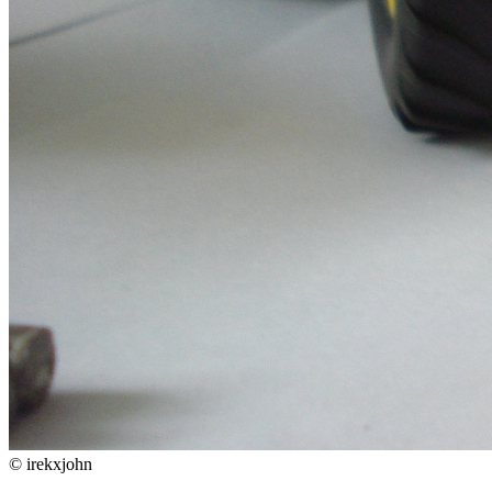
© irekxjohn