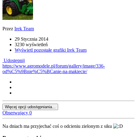
Przez
Irek Team
29 Stycznia 2014
3230 wyświetleń
Wyświetl pozostałe grafiki Irek Team
Udostępnij
https://www.agromodele.pl/forum/gallery/image/336-
od%C5%9Bnie%C5%BCanie-na-makiecie/
Więcej opcji udostępniania...
Obserwujący
0
Na dniach ma przyjechać coś o odcieniu zielonym z siku