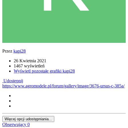
Przez
kapi28
26 Kwietnia 2021
1467 wyświetleń
Wyświetl pozostałe grafiki kapi28
Udostępnij
https://www.agromodele.pl/forum/gallery/image/3676-ursus-c-385a/
Więcej opcji udostępniania...
Obserwujący
0