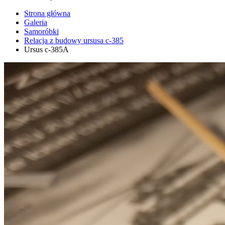
Strona główna
Galeria
Samoróbki
Relacja z budowy ursusa c-385
Ursus c-385A