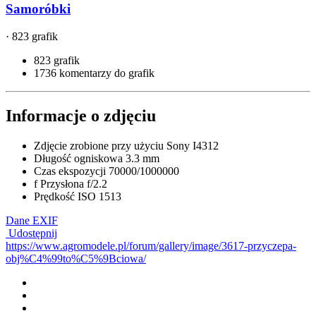
Samoróbki
· 823 grafik
823 grafik
1736 komentarzy do grafik
Informacje o zdjęciu
Zdjęcie zrobione przy użyciu
Sony I4312
Długość ogniskowa
3.3 mm
Czas ekspozycji
70000/1000000
f
Przysłona
f/2.2
Prędkość ISO
1513
Dane EXIF
Udostępnij
https://www.agromodele.pl/forum/gallery/image/3617-przyczepa-
obj%C4%99to%C5%9Bciowa/