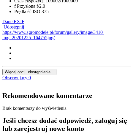
Czas ekspozycji
100002/1000000
f
Przysłona
f/2.0
Prędkość ISO
375
Dane EXIF
Udostępnij
https://www.agromodele.pl/forum/gallery/image/3410-
img_20201225_164755jpg/
Więcej opcji udostępniania...
Obserwujący
0
Rekomendowane komentarze
Brak komentarzy do wyświetlenia
Jeśli chcesz dodać odpowiedź, zaloguj się
lub zarejestruj nowe konto