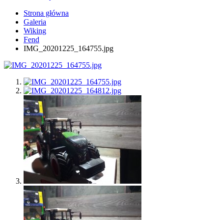
Strona główna
Galeria
Wiking
Fend
IMG_20201225_164755.jpg