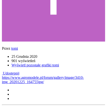
Przez
tomi
25 Grudnia 2020
901 wyświetleń
Wyświetl pozostałe grafiki tomi
Udostępnij
https://www.agromodele.pl/forum/gallery/image/3410-
img_20201225_164755jpg/