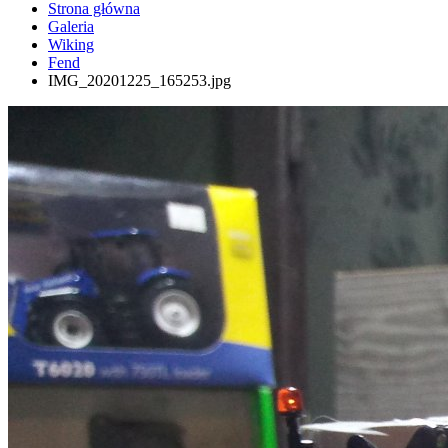
Strona główna
Galeria
Wiking
Fend
IMG_20201225_165253.jpg