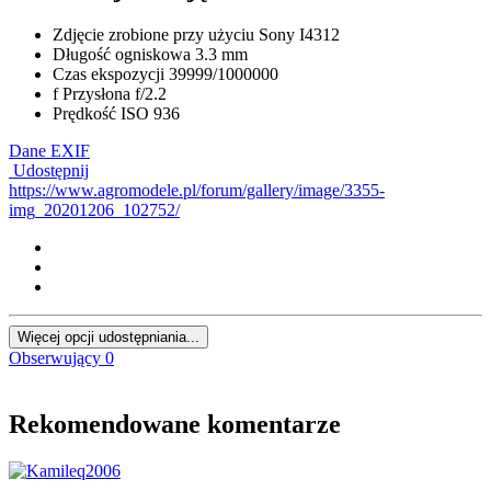
Zdjęcie zrobione przy użyciu
Sony I4312
Długość ogniskowa
3.3 mm
Czas ekspozycji
39999/1000000
f
Przysłona
f/2.2
Prędkość ISO
936
Dane EXIF
Udostępnij
https://www.agromodele.pl/forum/gallery/image/3355-
img_20201206_102752/
Więcej opcji udostępniania...
Obserwujący
0
Rekomendowane komentarze