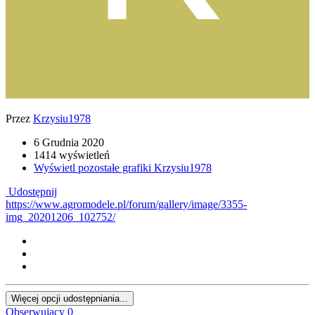
Przez
Krzysiu1978
6 Grudnia 2020
1414 wyświetleń
Wyświetl pozostałe grafiki Krzysiu1978
Udostępnij
https://www.agromodele.pl/forum/gallery/image/3355-
img_20201206_102752/
Więcej opcji udostępniania...
Obserwujący
0