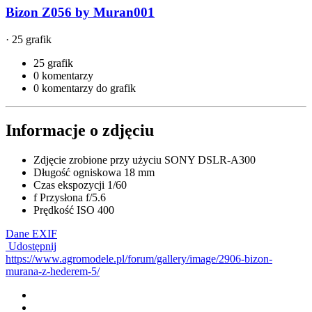
Bizon Z056 by Muran001
· 25 grafik
25 grafik
0 komentarzy
0 komentarzy do grafik
Informacje o zdjęciu
Zdjęcie zrobione przy użyciu
SONY DSLR-A300
Długość ogniskowa
18 mm
Czas ekspozycji
1/60
f
Przysłona
f/5.6
Prędkość ISO
400
Dane EXIF
Udostępnij
https://www.agromodele.pl/forum/gallery/image/2906-bizon-
murana-z-hederem-5/