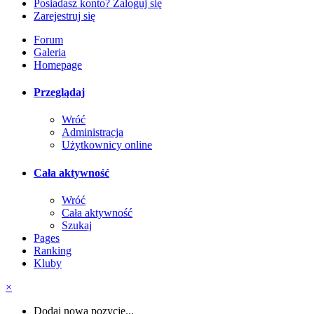
Posiadasz konto? Zaloguj się
Zarejestruj się
Forum
Galeria
Homepage
Przeglądaj
Wróć
Administracja
Użytkownicy online
Cała aktywność
Wróć
Cała aktywność
Szukaj
Pages
Ranking
Kluby
×
Dodaj nową pozycję...