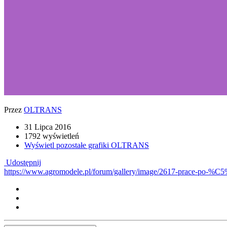
Przez
OLTRANS
31 Lipca 2016
1792 wyświetleń
Wyświetl pozostałe grafiki OLTRANS
Udostępnij
https://www.agromodele.pl/forum/gallery/image/2617-prace-po-%