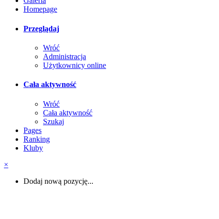
Galeria
Homepage
Przeglądaj
Wróć
Administracja
Użytkownicy online
Cała aktywność
Wróć
Cała aktywność
Szukaj
Pages
Ranking
Kluby
×
Dodaj nową pozycję...