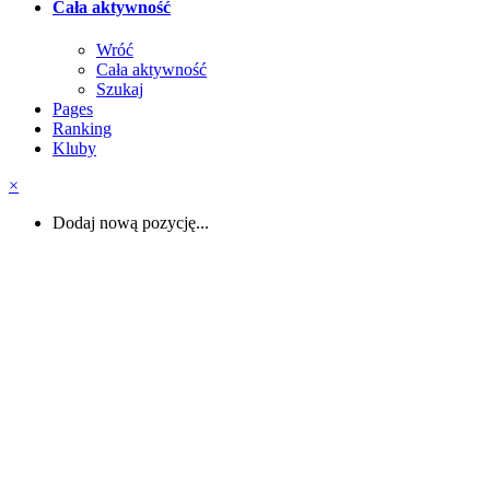
Cała aktywność
Wróć
Cała aktywność
Szukaj
Pages
Ranking
Kluby
×
Dodaj nową pozycję...