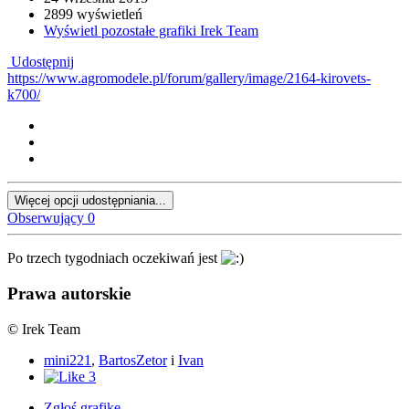
2899 wyświetleń
Wyświetl pozostałe grafiki Irek Team
Udostępnij
https://www.agromodele.pl/forum/gallery/image/2164-kirovets-
k700/
Więcej opcji udostępniania...
Obserwujący
0
Po trzech tygodniach oczekiwań jest
Prawa autorskie
© Irek Team
mini221
,
BartosZetor
i
Ivan
3
Zgłoś grafikę