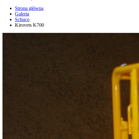
Strona główna
Galeria
Schuco
Kirovets K700