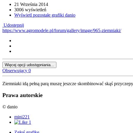
21 Września 2014
3006 wyświetleń
Wyświetl pozostałe grafiki danio
Udostępnij
https://www.agromodele.pl/forum/gallery/image/965-ziemniaki/
Więcej opcji udostępniania...
Obserwujący
0
Ziemniaki idą pełną parą muszę jeszcze skombinować skąś przyczep
Prawa autorskie
© danio
mini221
1
Zgłoś grafikę