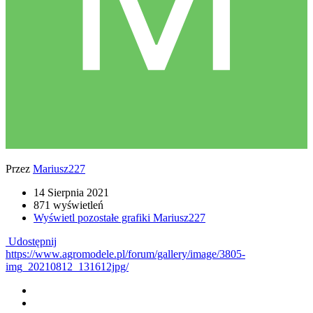
Przez
Mariusz227
14 Sierpnia 2021
871 wyświetleń
Wyświetl pozostałe grafiki Mariusz227
Udostępnij
https://www.agromodele.pl/forum/gallery/image/3805-
img_20210812_131612jpg/