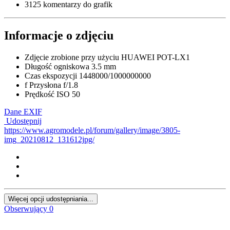
3125 komentarzy do grafik
Informacje o zdjęciu
Zdjęcie zrobione przy użyciu
HUAWEI POT-LX1
Długość ogniskowa
3.5 mm
Czas ekspozycji
1448000/1000000000
f
Przysłona
f/1.8
Prędkość ISO
50
Dane EXIF
Udostępnij
https://www.agromodele.pl/forum/gallery/image/3805-
img_20210812_131612jpg/
Więcej opcji udostępniania...
Obserwujący
0