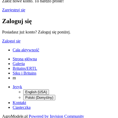
Załóż nowe konto. To bardzo proste!
Zarejestruj się
Zaloguj się
Posiadasz już konto? Zaloguj się poniżej.
Zaloguj się
Cała aktywność
Strona główna
Galeria
Britains/ERTL
Siku i Britains
m
Język
English (USA)
Polski (Domyślny)
Kontakt
Ciasteczka
AgroModele.pl
Powered by Invision Community