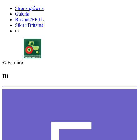
Strona główna
Galeria
Britains/ERTL
Siku i Britains
m
© Farmiro
m