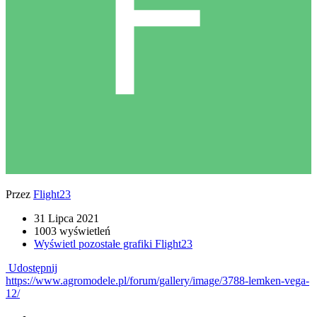
Przez
Flight23
31 Lipca 2021
1003 wyświetleń
Wyświetl pozostałe grafiki Flight23
Udostępnij
https://www.agromodele.pl/forum/gallery/image/3788-lemken-vega-
12/