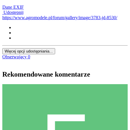
Dane EXIF
Udostępnij
https://www.agromodele.pl/forum/gallery/image/3783-jd-8530/
Więcej opcji udostępniania...
Obserwujący
0
Rekomendowane komentarze