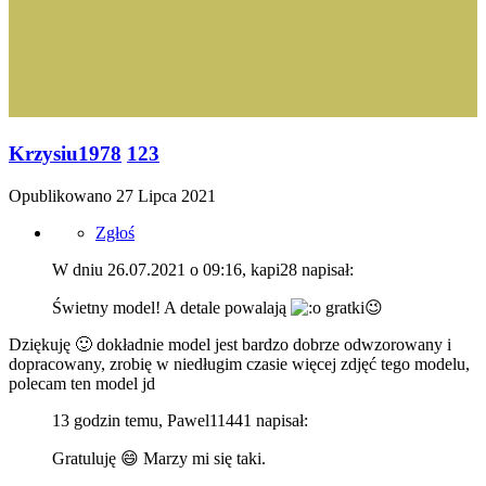
Krzysiu1978
123
Opublikowano
27 Lipca 2021
Zgłoś
W dniu 26.07.2021 o 09:16, kapi28 napisał:
Świetny model! A detale powalają
gratki
😉
Dziękuję
🙂
dokładnie model jest bardzo dobrze odwzorowany i
dopracowany, zrobię w niedługim czasie więcej zdjęć tego modelu,
polecam ten model jd
13 godzin temu, Pawel11441 napisał:
Gratuluję
😄
Marzy mi się taki.