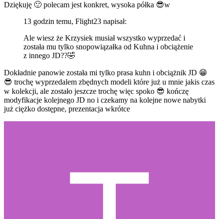
Dziękuję
🙂
polecam jest konkret, wysoka półka
😎
w
13 godzin temu, Flight23 napisał:
Ale wiesz że Krzysiek musiał wszystko wyprzedać i
została mu tylko snopowiązałka od Kuhna i obciążenie
z innego JD??
🤣
Dokładnie panowie została mi tylko prasa kuhn i obciążnik JD
😁
😎
trochę wyprzedalem zbędnych modeli które już u mnie jakis czas
w kolekcji, ale zostało jeszcze trochę więc spoko
😎
kończę
modyfikacje kolejnego JD no i czekamy na kolejne nowe nabytki
już ciężko dostępne, prezentacja wkrótce