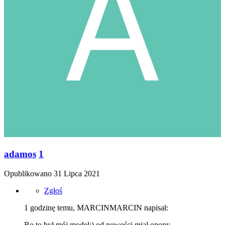
adamos
1
Opublikowano
31 Lipca 2021
Zgłoś
1 godzinę temu, MARCINMARCIN napisał:
Bo to był mój model:) od nowości miał opony