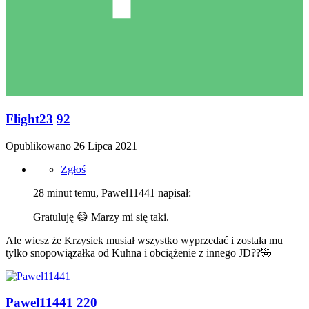
Flight23
92
Opublikowano
26 Lipca 2021
Zgłoś
28 minut temu, Pawel11441 napisał:
Gratuluję
😄
Marzy mi się taki.
Ale wiesz że Krzysiek musiał wszystko wyprzedać i została mu
tylko snopowiązałka od Kuhna i obciążenie z innego JD??
🤣
Pawel11441
220