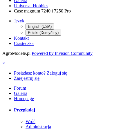
Galeria
Universal Hobbies
Case magnum 7240 i 7250 Pro
Język
English (USA)
Polski (Domyślny)
Kontakt
Ciasteczka
AgroModele.pl
Powered by Invision Community
×
Posiadasz konto? Zaloguj się
Zarejestruj się
Forum
Galeria
Homepage
Przeglądaj
Wróć
Administracja