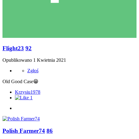
Flight23
92
Opublikowano
1 Kwietnia 2021
Zgłoś
Old Good Case
😁
Krzysiu1978
1
Polish Farmer74
86