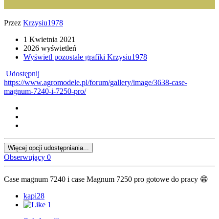
Przez
Krzysiu1978
1 Kwietnia 2021
2026 wyświetleń
Wyświetl pozostałe grafiki Krzysiu1978
Udostępnij
https://www.agromodele.pl/forum/gallery/image/3638-case-
magnum-7240-i-7250-pro/
Więcej opcji udostępniania...
Obserwujący
0
Case magnum 7240 i case Magnum 7250 pro gotowe do pracy
😁
kapi28
1