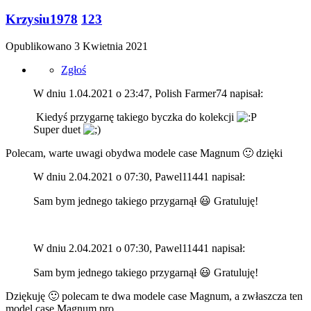
Krzysiu1978
123
Opublikowano
3 Kwietnia 2021
Zgłoś
W dniu 1.04.2021 o 23:47, Polish Farmer74 napisał:
Kiedyś przygarnę takiego byczka do kolekcji
Super duet
Polecam, warte uwagi obydwa modele case Magnum
🙂
dzięki
W dniu 2.04.2021 o 07:30, Pawel11441 napisał:
Sam bym jednego takiego przygarnął
😃
Gratuluję!
W dniu 2.04.2021 o 07:30, Pawel11441 napisał:
Sam bym jednego takiego przygarnął
😃
Gratuluję!
Dziękuję
🙂
polecam te dwa modele case Magnum, a zwłaszcza ten
model case Magnum pro