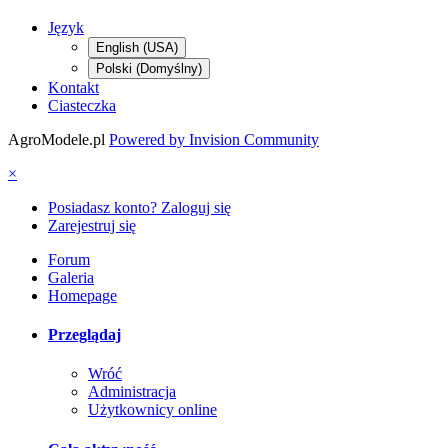
Język
English (USA)
Polski (Domyślny)
Kontakt
Ciasteczka
AgroModele.pl
Powered by Invision Community
×
Posiadasz konto? Zaloguj się
Zarejestruj się
Forum
Galeria
Homepage
Przeglądaj
Wróć
Administracja
Użytkownicy online