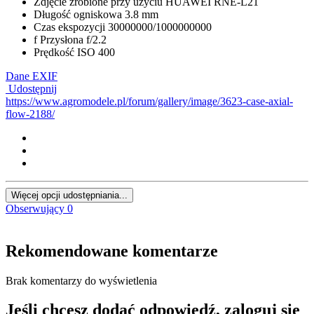
Zdjęcie zrobione przy użyciu
HUAWEI RNE-L21
Długość ogniskowa
3.8 mm
Czas ekspozycji
30000000/1000000000
f
Przysłona
f/2.2
Prędkość ISO
400
Dane EXIF
Udostępnij
https://www.agromodele.pl/forum/gallery/image/3623-case-axial-
flow-2188/
Więcej opcji udostępniania...
Obserwujący
0
Rekomendowane komentarze
Brak komentarzy do wyświetlenia
Jeśli chcesz dodać odpowiedź, zaloguj się