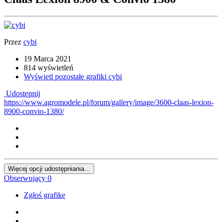
Przez
cybi
19 Marca 2021
814 wyświetleń
Wyświetl pozostałe grafiki cybi
Udostępnij
https://www.agromodele.pl/forum/gallery/image/3600-claas-lexion-
8900-convio-1380/
Więcej opcji udostępniania...
Obserwujący
0
Zgłoś grafikę